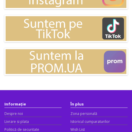
Informație
În plus
Despre noi
Zona personală
Livrare si plata
Istoricul cumparaturilor
Politică de securitate
Wish List