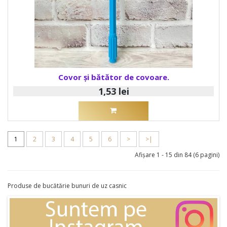
Covor și bătător de covoare.
1,53 lei
1
2
3
4
5
6
>
>|
Afişare 1 - 15 din 84 (6 pagini)
Produse de bucătărie bunuri de uz casnic