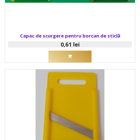
Capac de scurgere pentru borcan de sticlă
0,61 lei