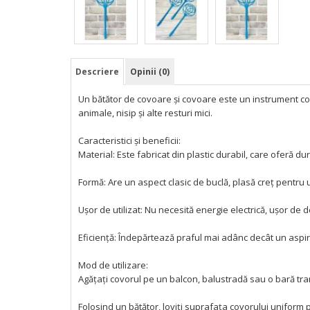
Descriere
Opinii (0)
Un bătător de covoare și covoare este un instrument co
animale, nisip și alte resturi mici.
Caracteristici și beneficii:
Material: Este fabricat din plastic durabil, care oferă durab
Formă: Are un aspect clasic de buclă, plasă creț pentru 
Ușor de utilizat: Nu necesită energie electrică, ușor de d
Eficiență: Îndepărtează praful mai adânc decât un aspira
Mod de utilizare:
Agățați covorul pe un balcon, balustradă sau o bară tra
Folosind un bătător, loviți suprafața covorului uniform 