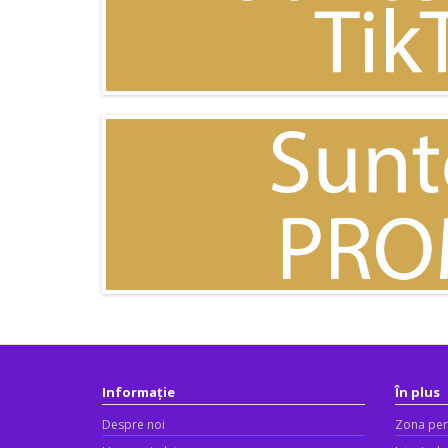
Informație
În plus
Despre noi
Zona per