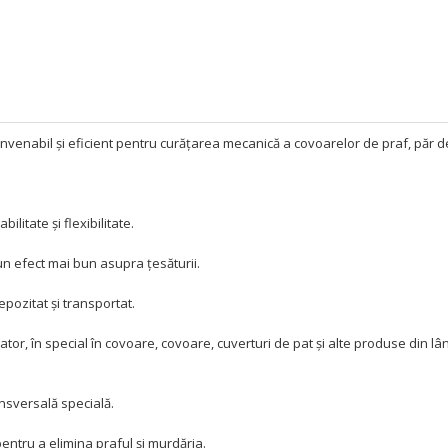
nvenabil și eficient pentru curățarea mecanică a covoarelor de praf, păr d
ilitate și flexibilitate.
un efect mai bun asupra țesăturii.
epozitat și transportat.
tor, în special în covoare, covoare, cuverturi de pat și alte produse din lâ
nsversală specială.
pentru a elimina praful și murdăria.