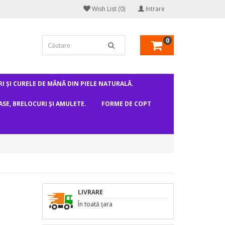
Wish List (0)
Intrare
0
I ȘI CURELE DE MÂNĂ DIN PIELE NATURALĂ.
ASE, BRELOCURI ȘI AMULETE.
FORME DE COPT
T
LIVRARE
În toată țara