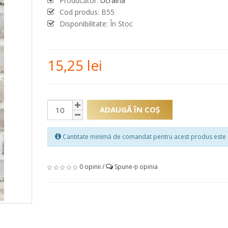
Producător:
Ucraina
Cod produs:
В55
Disponibilitate: În Stoc
15,25 lei
ADAUGĂ ÎN COŞ
Cantitate minimă de comandat pentru acest produs este
0 opinii
/
Spune-ţi opinia