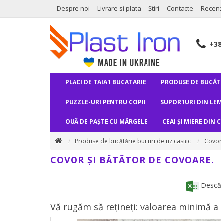
Despre noi
Livrare si plata
Știri
Contacte
Recenz
+3
PLACI DE TAIAT BUCATARIE
PRODUSE DE BUCĂTĂ
PUZZLE-URI PENTRU COPII
SUPORTURI DIN LEM
OUĂ DE PAȘTE CU MĂRGELE
CEAI ȘI MIERE DIN 
Produse de bucătărie bunuri de uz casnic
Covor
COVOR ȘI BĂTĂTOR DE COVOARE.
Descărc
Vă rugăm să rețineți: valoarea minimă a