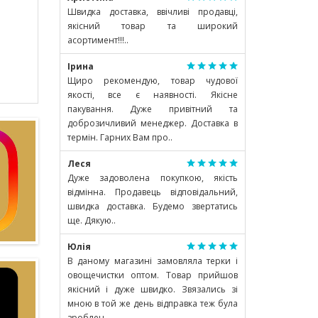
Швидка доставка, ввічливі продавці,
якісний товар та широкий
асортимент!!!..
Ірина
Щиро рекомендую, товар чудової
якості, все є наявності. Якісне
пакування. Дуже привітний та
доброзичливий менеджер. Доставка в
термін. Гарних Вам про..
Леся
Дуже задоволена покупкою, якість
відмінна. Продавець відповідальний,
швидка доставка. Будемо звертатись
ще. Дякую..
Юлія
В даному магазині замовляла терки і
овощечистки оптом. Товар прийшов
якісний і дуже швидко. Звязались зі
мною в той же день відправка теж була
зроблен..