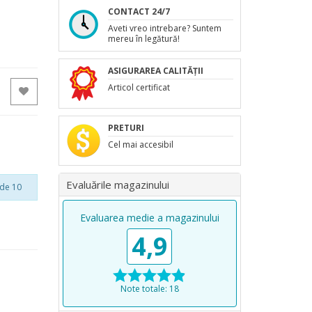
CONTACT 24/7
Aveti vreo intrebare? Suntem
mereu în legătură!
ASIGURAREA CALITĂȚII
Articol certificat
PRETURI
Cel mai accesibil
Evaluările magazinului
 de 10
Evaluarea medie a magazinului
4,9
Note totale: 18