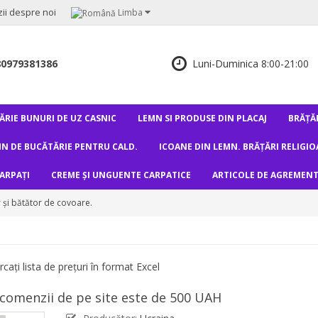
ii despre noi
Limba
80979381386
Luni-Duminica 8:00-21:00
RIE BUNURI DE UZ CASNIC
LEMN SI PRODUSE DIN PLACAJ
BRĂȚĂR
N DE BUCĂTĂRIE PENTRU CALD.
ICOANE DIN LEMN. BRĂȚĂRI RELIGIO
CARPAȚI
CREME ȘI UNGUENTE CARPATICE
ARTICOLE DE AGREMEN
 și bătător de covoare.
ați lista de prețuri în format Excel
 comenzii de pe site este de 500 UAH