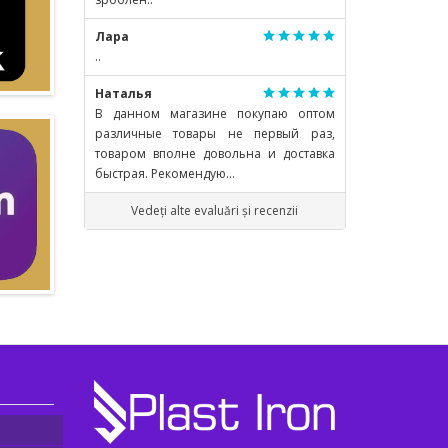
Лара
..
Наталья
В данном магазине покупаю оптом
различные товары не первый раз,
товаром вполне довольна и доставка
быстрая. Рекомендую...
Vedeți alte evaluări și recenzii