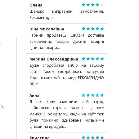
Олена
Швидко відправили замовлення.
Рекомендую!..
Ніна Миколаївна
Гарний продавець швидка доставка
замовлених товарів. Досить помірні
e
ціни на товари...
Марина Олександрівна
Дуже сподобався вибір на вашому
сайті. Також сподобалась продукція
Карпатських чаїв та мед. РЕКОМЕНДУЮ
ВСІМ...
Анна
Я теж хочу залишити свій відгук,
nă.
зайшовши одного разу (а це вже
майже 5 років тому) сюди на сайт теж
була приємно здивована низькими
цінами на продукц..
Христина