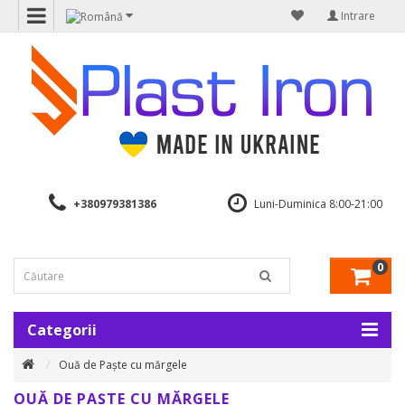
Intrare
+380979381386
Luni-Duminica 8:00-21:00
0
Categorii
Ouă de Paște cu mărgele
OUĂ DE PAȘTE CU MĂRGELE