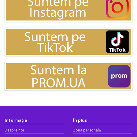
Informație
În plus
Despre noi
Zona personală