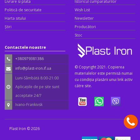
Livrare si plata
Istoricul cumparaturilor
Politică de securitate
Wish List
Harta sitului
Newsletter
Știri
Producători
Stoc
Contactele noastre
+380979381386
© Copyright 2021. Copierea
info@plast-iron.if.ua
materialelor este permisă numai
Luni-Sâmbătă 8:00-21:00
cu condiția plasării unui link activ
către site.
Aplicațiile de pe site sunt
acceptate 24/7
Ivano-Frankivsk
Plast Iron © 2026