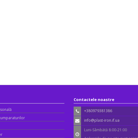
Contactele noastre
sonală
+380979381386
 cumparaturilor
info@plast-iron.if.ua
Luni-Sâmbătă 8:00-21:00
er