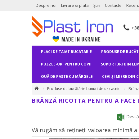
Despre noi
Livrare si plata
Știri
Contacte
Recenz
+3
PLACI DE TAIAT BUCATARIE
PRODUSE DE BUCĂTĂ
PUZZLE-URI PENTRU COPII
SUPORTURI DIN LEM
OUĂ DE PAȘTE CU MĂRGELE
CEAI ȘI MIERE DIN 
Produse de bucătărie bunuri de uz casnic
Brânză
BRÂNZĂ RICOTTA PENTRU A FACE M
Descărc
Vă rugăm să rețineți: valoarea minimă a