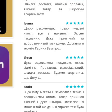
Швидка доставка, ввічливі продавці,
якісний товар та широкий
асортимент!!!..
Ірина
Щиро рекомендую, товар чудової
якості, все є наявності. Якісне
пакування. Дуже привітний та
доброзичливий менеджер. Доставка в
термін. Гарних Вам про..
Леся
Дуже задоволена покупкою, якість
відмінна. Продавець відповідальний,
швидка доставка. Будемо звертатись
ще. Дякую..
Юлія
В даному магазині замовляла терки і
овощечистки оптом. Товар прийшов
якісний і дуже швидко. Звязались зі
мною в той же день відправка теж була
зроблен..