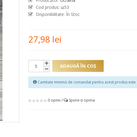
Producător:
Ucraina
Cod produs:
ш53
Disponibilitate: În Stoc
27,98 lei
ADAUGĂ ÎN COŞ
Cantitate minimă de comandat pentru acest produs este 
0 opinii
/
Spune-ţi opinia