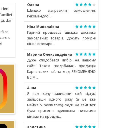
Олена
 litri
Швидко відправили замовлення.
amiliei
Рекомендую!..
ță, dar
Ніна Миколаївна
tă ce
Гарний продавець швидка доставка
care s-
замовлених товарів. Досить помірні
er
ціни на товари...
Марина Олександрівна
Дуже сподобався вибір на вашому
сайті. Також сподобалась продукція
Карпатських чаїв та мед. РЕКОМЕНДУЮ
ВСІМ...
Анна
Я теж хочу залишити свій відгук,
зайшовши одного разу (а це вже
майже 5 років тому) сюди на сайт теж
була приємно здивована низькими
цінами на продукц..
Христина