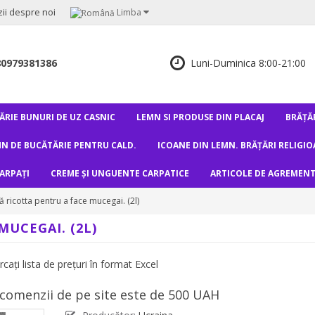
ii despre noi
Limba
80979381386
Luni-Duminica 8:00-21:00
RIE BUNURI DE UZ CASNIC
LEMN SI PRODUSE DIN PLACAJ
BRĂȚĂR
N DE BUCĂTĂRIE PENTRU CALD.
ICOANE DIN LEMN. BRĂȚĂRI RELIGIO
CARPAȚI
CREME ȘI UNGUENTE CARPATICE
ARTICOLE DE AGREMEN
 ricotta pentru a face mucegai. (2l)
UCEGAI. (2L)
ați lista de prețuri în format Excel
 comenzii de pe site este de 500 UAH