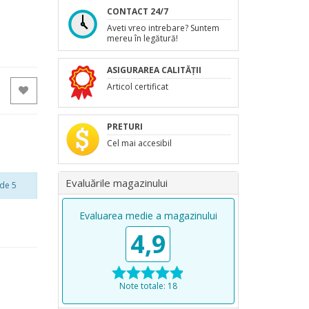
CONTACT 24/7
Aveti vreo intrebare? Suntem
mereu în legătură!
ASIGURAREA CALITĂȚII
Articol certificat
PRETURI
Cel mai accesibil
Evaluările magazinului
de 5
Evaluarea medie a magazinului
4,9
Note totale: 18