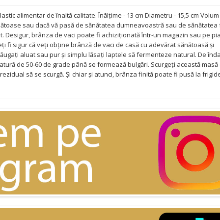
tic alimentar de înaltă calitate. Înălțime - 13 cm Diametru - 15,5 cm Volum 2
sănătoase sau dacă vă pasă de sănătatea dumneavoastră sau de sănătatea f
at. Desigur, brânza de vaci poate fi achiziționată într-un magazin sau pe pia
eți fi sigur că veți obține brânză de vaci de casă cu adevărat sănătoasă și
ugați aluat sau pur și simplu lăsați laptele să fermenteze natural. De înda
peratură de 50-60 de grade până se formează bulgări. Scurgeți această masă 
 rezidual să se scurgă. Și chiar și atunci, brânza finită poate fi pusă la frigid