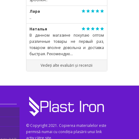
Лара
..
Наталья
В данном магазине покупаю оптом
различные товары не первый раз,
товаром вполне довольна и доставка
быстрая. Рекомендую...
Vedeți alte evaluări și recenzii
© Copyright 2021. Copierea materialelor este
permisă numai cu condiția plasării unui link
activ către site.