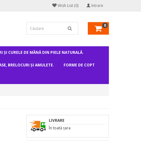
Wish List (0)
Intrare
0
I ȘI CURELE DE MÂNĂ DIN PIELE NATURALĂ.
ASE, BRELOCURI ȘI AMULETE.
FORME DE COPT
T
LIVRARE
În toată țara