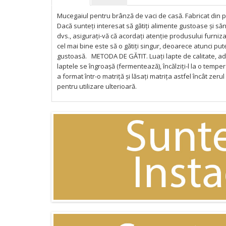
Mucegaiul pentru brânză de vaci de casă. Fabricat din plas
Dacă sunteți interesat să gătiți alimente gustoase și 
dvs., asigurați-vă că acordați atenție produsului furniz
cel mai bine este să o gătiți singur, deoarece atunci put
gustoasă. METODA DE GĂTIT. Luați lapte de calitate, adă
laptele se îngroașă (fermentează), încălziți-l la o tem
a format într-o matriță și lăsați matrița astfel încât zerul
pentru utilizare ulterioară.