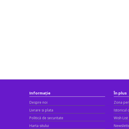
Informație
În plus
Despre noi
Zona per
Livrare si plata
Istoricul
Politică de securitate
Wish List
Harta sitului
Newslett