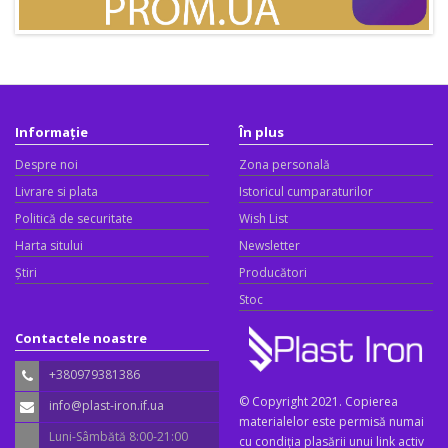
Informație
În plus
Despre noi
Zona personală
Livrare si plata
Istoricul cumparaturilor
Politică de securitate
Wish List
Harta sitului
Newsletter
Știri
Producători
Stoc
Contactele noastre
+380979381386
© Copyright 2021. Copierea
info@plast-iron.if.ua
materialelor este permisă numai
Luni-Sâmbătă 8:00-21:00
cu condiția plasării unui link activ