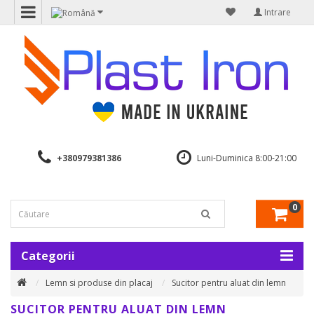
Intrare
+380979381386
Luni-Duminica 8:00-21:00
0
Categorii
Lemn si produse din placaj
Sucitor pentru aluat din lemn
SUCITOR PENTRU ALUAT DIN LEMN