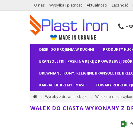
O nas
Wysyłka i płatność
Aktualności
Łączność
+3
DESKI DO KROJENIA W KUCHNI
PRODUKTY KUC
BRANSOLETKI I PASKI NA RĘKĘ Z PRAWDZIWEJ SKÓR
DREWNIANE IKONY. RELIGIJNE BRANSOLETKI, BRELO
KARPACKIE KREMY I MAŚCI
TOWARY REKREACYJ
Wyroby z drewna i sklejki
Wałek do ciasta wyko
WAŁEK DO CIASTA WYKONANY Z 
Po