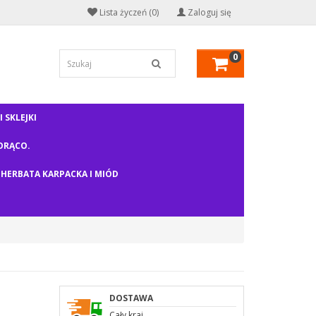
Lista życzeń (0)
Zaloguj się
0
 SKLEJKI
ORĄCO.
HERBATA KARPACKA I MIÓD
DOSTAWA
Cały kraj