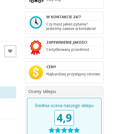
W KONTAKCIE 24/7
Czy masz jakieś pytania?
Jesteśmy zawsze w kontakcie!
ZAPEWNIENIE JAKOŚCI
Certyfikowany przedmiot
CENY
Najbardziej przystępny cenowo
Oceny sklepu
Średnia ocena naszego sklepu
4,9