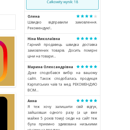
Całkowity wynik: 18
Олена
Швидко відправили замовлення.
Рекомендую!..
Ніна Миколаївна
Гарний продавець швидка доставка
замовлених товарів. Досить помірні
ціни на товари...
Марина Олександрівна
Дуже сподобався вибір на вашому
сайті. Також сподобалась продукція
Карпатських чаїв та мед. РЕКОМЕНДУЮ
ВСІМ...
Анна
Я теж хочу залишити свій відгук,
зайшовши одного разу (а це вже
майже 5 років тому) сюди на сайт теж
була приємно здивована низькими
цінами на продукц..