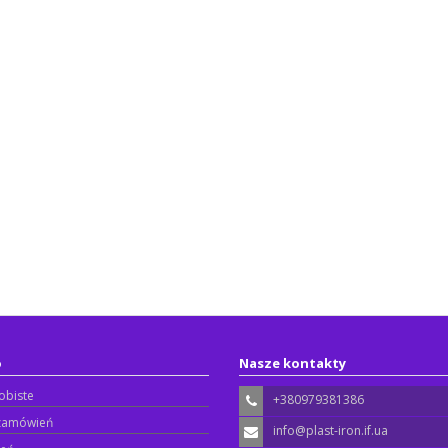
o
Nasze kontakty
obiste
+380979381386
 zamówień
info@plast-iron.if.ua