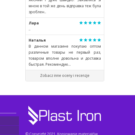
мною в той же день відправка теж була
зроблен..
Лара
..
Наталья
В данном магазине покупаю оптом
различные товары не первый раз,
товаром вполне довольна и доставка
быстрая. Рекомендую...
Zobacz inne oceny i recenzje
© Copyright 2021. Kopiowanie materiałów