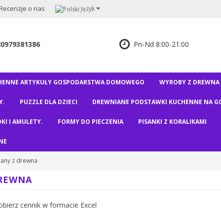
Recenzje o nas
Język
80979381386
Pn-Nd 8:00-21:00
HENNE ARTYKUŁY GOSPODARSTWA DOMOWEGO
WYROBY Z DREWNA I
Y.
PUZZLE DLA DZIECI
DREWNIANE PODSTAWKI KUCHENNE NA G
KI I AMULETY.
FORMY DO PIECZENIA
PISANKI Z KORALIKAMI
NE
nany z drewna
DREWNA
bierz cennik w formacie Excel