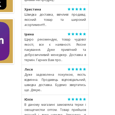
Христина
Швидка доставка, ввічливі продавці,
якісний товар та широкий
асортимент!!!..
Ірина
Щиро рекомендую, товар чудової
якості, все є наявності. Якісне
пакування. Дуже привітний та
доброзичливий менеджер. Доставка в
термін. Гарних Вам про..
Леся
Дуже задоволена покупкою, якість
відмінна. Продавець відповідальний,
швидка доставка. Будемо звертатись
ще. Дякую..
Юлія
В даному магазині замовляла терки і
овощечистки оптом. Товар прийшов
якісний і дуже швидко. Звязались зі