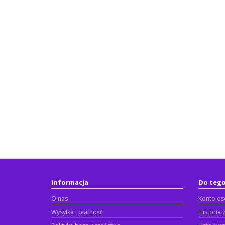
Informacja
Do teg
O nas
Konto os
Wysyłka i płatność
Historia