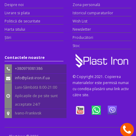
Despre noi
Zona personală
Livrare si plata
Istoricul cumparaturilor
Politică de securitate
Wish List
Harta sitului
Newsletter
Știri
Producători
Stoc
Contactele noastre
+380979381386
© Copyright 2021. Copierea
info@plast-iron.if.ua
materialelor este permisă numai
Luni-Sâmbătă 8:00-21:00
cu condiția plasării unui link activ
către site.
Aplicațiile de pe site sunt
acceptate 24/7
Ivano-Frankivsk