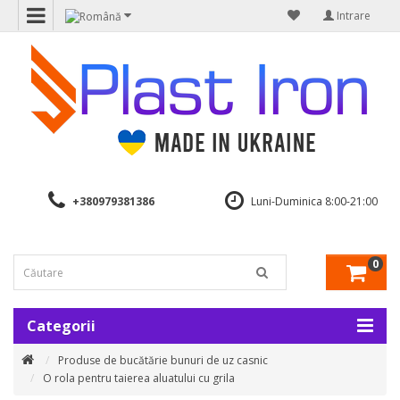
Intrare
+380979381386
Luni-Duminica 8:00-21:00
0
Categorii
Produse de bucătărie bunuri de uz casnic
O rola pentru taierea aluatului cu grila