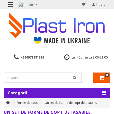
Intrare
+380979381386
Luni-Duminica 8:00-21:00
0
Categorii
Forme de copt
Un set de forme de copt detașabile.
UN SET DE FORME DE COPT DETAȘABILE.