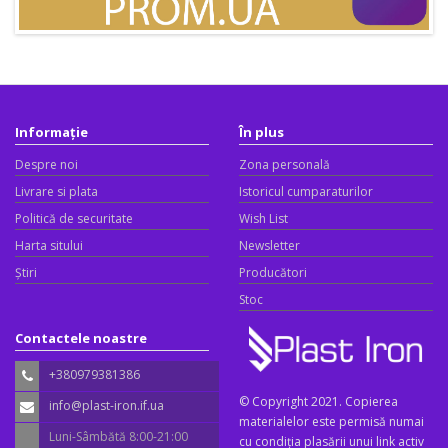
Informație
În plus
Despre noi
Zona personală
Livrare si plata
Istoricul cumparaturilor
Politică de securitate
Wish List
Harta sitului
Newsletter
Știri
Producători
Stoc
Contactele noastre
+380979381386
© Copyright 2021. Copierea
info@plast-iron.if.ua
materialelor este permisă numai
Luni-Sâmbătă 8:00-21:00
cu condiția plasării unui link activ