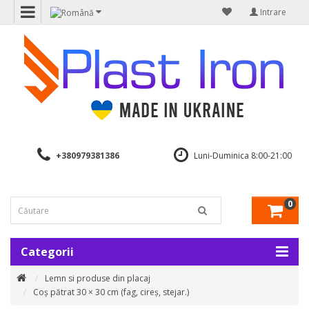
Intrare
+380979381386
Luni-Duminica 8:00-21:00
0
Categorii
Lemn si produse din placaj
Coș pătrat 30 × 30 cm (fag, cireș, stejar.)