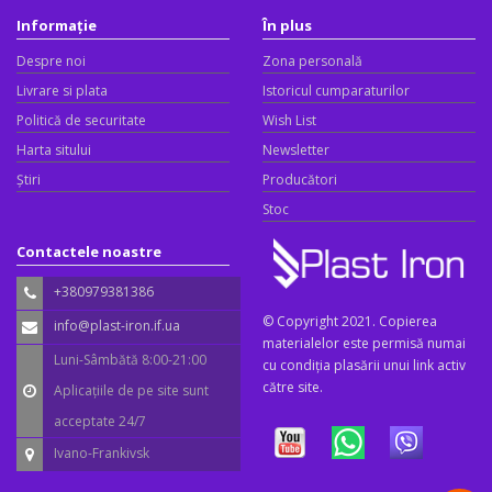
Informație
În plus
Despre noi
Zona personală
Livrare si plata
Istoricul cumparaturilor
Politică de securitate
Wish List
Harta sitului
Newsletter
Știri
Producători
Stoc
Contactele noastre
+380979381386
© Copyright 2021. Copierea
info@plast-iron.if.ua
materialelor este permisă numai
Luni-Sâmbătă 8:00-21:00
cu condiția plasării unui link activ
către site.
Aplicațiile de pe site sunt
acceptate 24/7
Ivano-Frankivsk