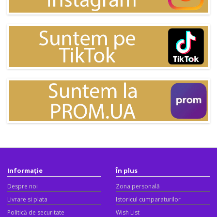
Informație
În plus
Despre noi
Zona personală
Livrare si plata
Istoricul cumparaturilor
Politică de securitate
Wish List