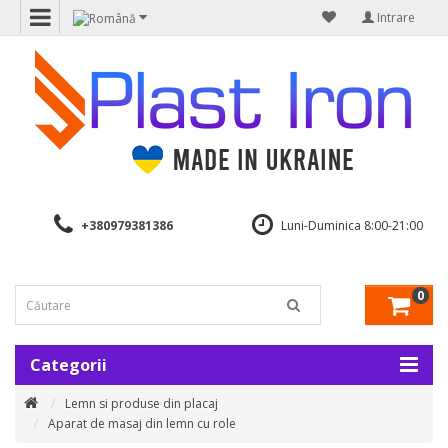
Intrare
+380979381386
Luni-Duminica 8:00-21:00
0
Categorii
Lemn si produse din placaj
Aparat de masaj din lemn cu role