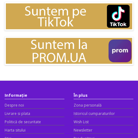
Informație
În plus
Despre noi
Zona personală
Livrare si plata
Istoricul cumparaturilor
Politică de securitate
Wish List
Harta sitului
Newsletter