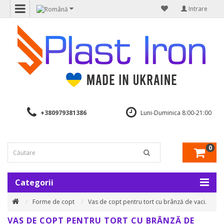
Intrare
+380979381386
Luni-Duminica 8:00-21:00
0
Categorii
Forme de copt
Vas de copt pentru tort cu brânză de vaci.
VAS DE COPT PENTRU TORT CU BRÂNZĂ DE