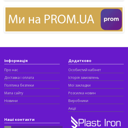
Інформація
Додатково
Про нас
Особистий кабінет
Доставка і оплата
Історія замовлень
Політика безпеки
Мої закладки
Мапа сайту
Розсилка новин
Новини
Виробники
Акції
Наші контакти