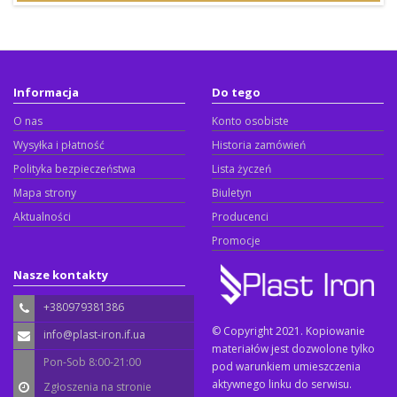
Informacja
Do tego
O nas
Konto osobiste
Wysyłka i płatność
Historia zamówień
Polityka bezpieczeństwa
Lista życzeń
Mapa strony
Biuletyn
Aktualności
Producenci
Promocje
Nasze kontakty
+380979381386
© Copyright 2021. Kopiowanie
info@plast-iron.if.ua
materiałów jest dozwolone tylko
Pon-Sob 8:00-21:00
pod warunkiem umieszczenia
aktywnego linku do serwisu.
Zgłoszenia na stronie