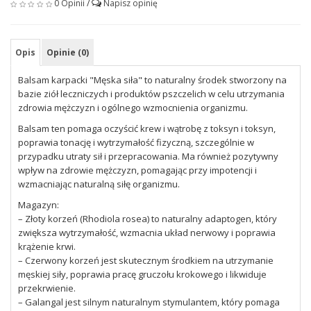
0 Opinii
/
Napisz opinię
Opis
Opinie (0)
Balsam karpacki "Męska siła" to naturalny środek stworzony na
bazie ziół leczniczych i produktów pszczelich w celu utrzymania
zdrowia mężczyzn i ogólnego wzmocnienia organizmu.
Balsam ten pomaga oczyścić krew i wątrobę z toksyn i toksyn,
poprawia tonację i wytrzymałość fizyczną, szczególnie w
przypadku utraty sił i przepracowania. Ma również pozytywny
wpływ na zdrowie mężczyzn, pomagając przy impotencji i
wzmacniając naturalną siłę organizmu.
Magazyn:
– Złoty korzeń (Rhodiola rosea) to naturalny adaptogen, który
zwiększa wytrzymałość, wzmacnia układ nerwowy i poprawia
krążenie krwi.
– Czerwony korzeń jest skutecznym środkiem na utrzymanie
męskiej siły, poprawia pracę gruczołu krokowego i likwiduje
przekrwienie.
– Galangal jest silnym naturalnym stymulantem, który pomaga