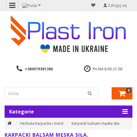
Zaloguj się
+380979381386
Pn-Nd 8:00-21:00
0
Kategorie
Herbata Karpacka i miód
Karpacki balsam męska siła.
KARPACKI BALSAM MĘSKA SIŁA.