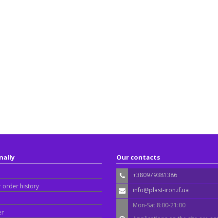
nally
Our contacts
+380979381386
 order history
info@plast-iron.if.ua
Mon-Sat 8:00-21:00
er