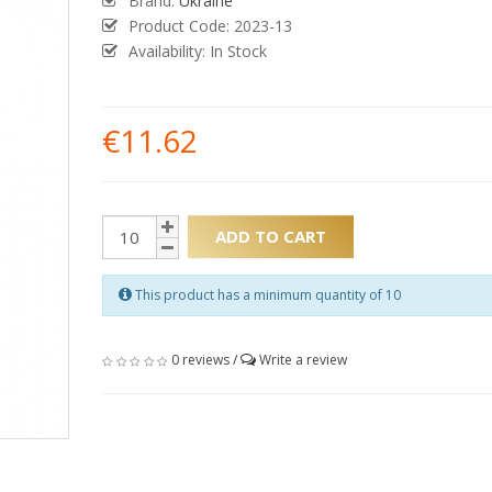
Brand:
Ukraine
Product Code:
2023-13
Availability: In Stock
€11.62
ADD TO CART
This product has a minimum quantity of 10
0 reviews
/
Write a review