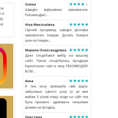
Олена
the
Швидко відправили замовлення.
 is
Рекомендую!..
ly
se
Ніна Миколаївна
Гарний продавець швидка доставка
замовлених товарів. Досить помірні
ціни на товари...
Марина Олександрівна
Дуже сподобався вибір на вашому
сайті. Також сподобалась продукція
Карпатських чаїв та мед. РЕКОМЕНДУЮ
ВСІМ...
Анна
Я теж хочу залишити свій відгук,
зайшовши одного разу (а це вже
майже 5 років тому) сюди на сайт теж
була приємно здивована низькими
цінами на продукц..
Христина