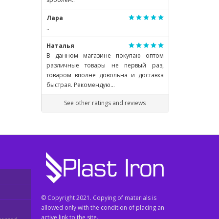
Лара
..
Наталья
В данном магазине покупаю оптом
различные товары не первый раз,
товаром вполне довольна и доставка
быстрая. Рекомендую...
See other ratings and reviews
© Copyright 2021. Copying of materials is
allowed only with the condition of placing an
active link to the site.