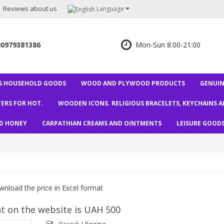
Reviews about us
Language
80979381386
Mon-Sun 8:00-21:00
S HOUSEHOLD GOODS
WOOD AND PLYWOOD PRODUCTS
GENUIN
ERS FOR HOT.
WOODEN ICONS. RELIGIOUS BRACELETS, KEYCHAINS 
ND HONEY
CARPATHIAN CREAMS AND OINTMENTS
LEISURE GOOD
nload the price in Excel format
 on the website is UAH 500