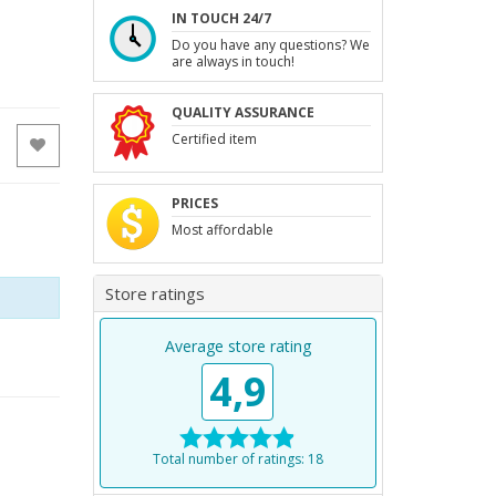
IN TOUCH 24/7
Do you have any questions? We
are always in touch!
QUALITY ASSURANCE
Certified item
PRICES
Most affordable
Store ratings
Average store rating
4,9
Total number of ratings: 18