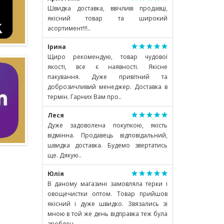
Швидка доставка, ввічливі продавці,
якісний товар та широкий
асортимент!!!..
Ірина
Щиро рекомендую, товар чудової
якості, все є наявності. Якісне
пакування. Дуже привітний та
доброзичливий менеджер. Доставка в
термін. Гарних Вам про..
Леся
Дуже задоволена покупкою, якість
відмінна. Продавець відповідальний,
швидка доставка. Будемо звертатись
ще. Дякую..
Юлія
В даному магазині замовляла терки і
овощечистки оптом. Товар прийшов
якісний і дуже швидко. Звязались зі
мною в той же день відправка теж була
зроблен..