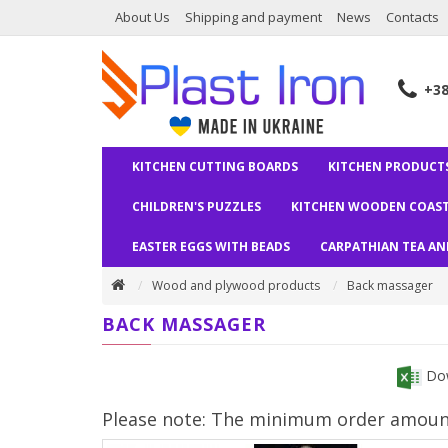
About Us
Shipping and payment
News
Contacts
+3
KITCHEN CUTTING BOARDS
KITCHEN PRODUCT
CHILDREN'S PUZZLES
KITCHEN WOODEN COAST
EASTER EGGS WITH BEADS
CARPATHIAN TEA A
Wood and plywood products
Back massager
BACK MASSAGER
Dow
Please note: The minimum order amount