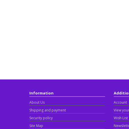
Information
Additio
About Us
Account
Shipping and payment
View your
Security policy
Wish List
Site Map
Newslett