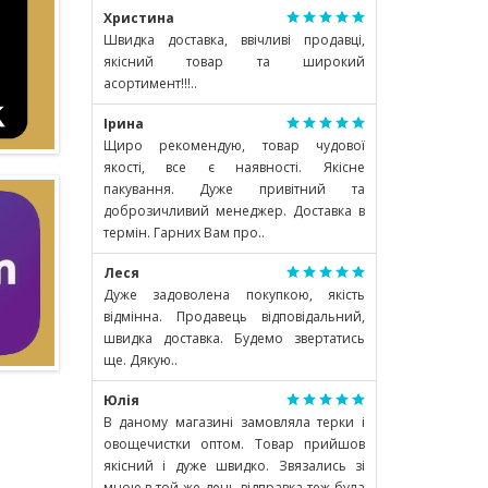
Христина
Швидка доставка, ввічливі продавці,
якісний товар та широкий
асортимент!!!..
Ірина
Щиро рекомендую, товар чудової
якості, все є наявності. Якісне
пакування. Дуже привітний та
доброзичливий менеджер. Доставка в
термін. Гарних Вам про..
Леся
Дуже задоволена покупкою, якість
відмінна. Продавець відповідальний,
швидка доставка. Будемо звертатись
ще. Дякую..
Юлія
В даному магазині замовляла терки і
овощечистки оптом. Товар прийшов
якісний і дуже швидко. Звязались зі
мною в той же день відправка теж була