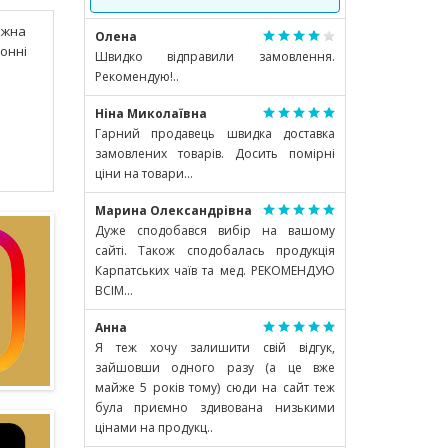
ожна
Олена
хонні
Швидко відправили замовлення.
Рекомендую!..
Ніна Миколаївна
Гарний продавець швидка доставка
замовлених товарів. Досить помірні
ціни на товари...
Марина Олександрівна
Дуже сподобався вибір на вашому
сайті. Також сподобалась продукція
Карпатських чаїв та мед. РЕКОМЕНДУЮ
ВСІМ...
Анна
Я теж хочу залишити свій відгук,
зайшовши одного разу (а це вже
майже 5 років тому) сюди на сайт теж
була приємно здивована низькими
цінами на продукц..