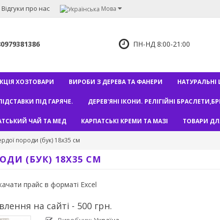
Відгуки про нас
Мова
80979381386
ПН-НД 8:00-21:00
КЦІЯ ХОЗТОВАРИ
ВИРОБИ З ДЕРЕВА ТА ФАНЕРИ
НАТУРАЛЬНІ Ш
ПІДСТАВКИ ПІД ГАРЯЧЕ.
ДЕРЕВ'ЯНІ ІКОНИ. РЕЛІГІЙНІ БРАСЛЕТИ,Б
АТСЬКИЙ ЧАЙ ТА МЕД
КАРПАТСЬКІ КРЕМИ ТА МАЗІ
ТОВАРИ ДЛ
рдої породи (бук) 18x35 см
ДИ (БУК) 18X35 СМ
ачати прайс в форматі Excel
лення на сайті - 500 грн.