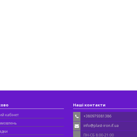
ково
Наші контакти
ий кабінет
+380979381386
замовлень
info@plast-iron.if.ua
адки
ПН-СБ 8:00-21:00