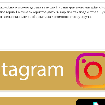
окоякісного міцного дерева та екологічно натурального матеріалу. К
овторна. Її можна використовувати як нарізки, так подачі страв. Ку
арні. Легко підвісити та зберігати за допомогою отвору в ручці.