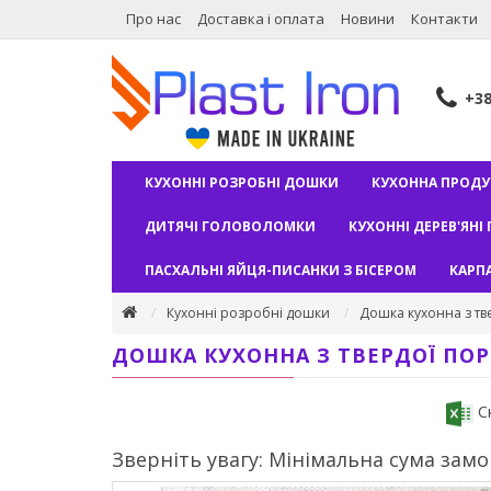
Про нас
Доставка і оплата
Новини
Контакти
+3
КУХОННІ РОЗРОБНІ ДОШКИ
КУХОННА ПРОДУ
ДИТЯЧІ ГОЛОВОЛОМКИ
КУХОННІ ДЕРЕВ'ЯНІ 
ПАСХАЛЬНІ ЯЙЦЯ-ПИСАНКИ З БІСЕРОМ
КАРП
Кухонні розробні дошки
Дошка кухонна з тве
ДОШКА КУХОННА З ТВЕРДОЇ ПОРО
Ск
Зверніть увагу: Мінімальна сума замов