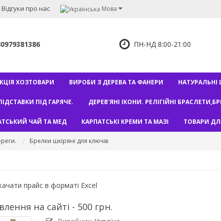
Відгуки про нас
Мова
80979381386
ПН-НД 8:00-21:00
КЦІЯ ХОЗТОВАРИ
ВИРОБИ З ДЕРЕВА ТА ФАНЕРИ
НАТУРАЛЬНІ Ш
ПІДСТАВКИ ПІД ГАРЯЧЕ.
ДЕРЕВ'ЯНІ ІКОНИ. РЕЛІГІЙНІ БРАСЛЕТИ,Б
АТСЬКИЙ ЧАЙ ТА МЕД
КАРПАТСЬКІ КРЕМИ ТА МАЗІ
ТОВАРИ ДЛ
ереги.
Брелки шкіряні для ключів
ачати прайс в форматі Excel
лення на сайті - 500 грн.