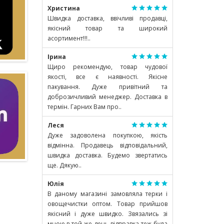
Христина
Швидка доставка, ввічливі продавці,
якісний товар та широкий
асортимент!!!..
Ірина
Щиро рекомендую, товар чудової
якості, все є наявності. Якісне
пакування. Дуже привітний та
доброзичливий менеджер. Доставка в
термін. Гарних Вам про..
Леся
Дуже задоволена покупкою, якість
відмінна. Продавець відповідальний,
швидка доставка. Будемо звертатись
ще. Дякую..
Юлія
В даному магазині замовляла терки і
овощечистки оптом. Товар прийшов
якісний і дуже швидко. Звязались зі
мною в той же день відправка теж була