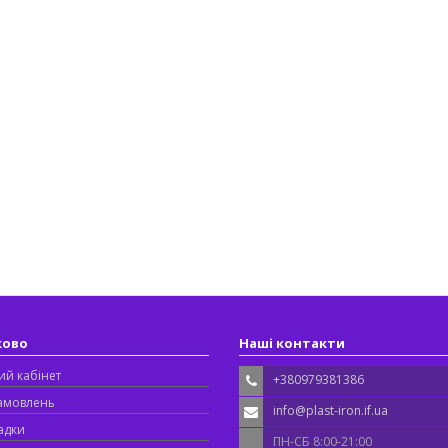
ково
Наші контакти
ий кабінет
+380979381386
замовлень
info@plast-iron.if.ua
адки
ПН-СБ 8:00-21:00