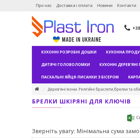
Про нас
Доставка і оплата
Новини
Контакти
+3
КУХОННІ РОЗРОБНІ ДОШКИ
КУХОННА ПРОДУ
ДИТЯЧІ ГОЛОВОЛОМКИ
КУХОННІ ДЕРЕВ'ЯНІ 
ПАСХАЛЬНІ ЯЙЦЯ-ПИСАНКИ З БІСЕРОМ
КАРП
Дерев'яні Ікони. Релігійні браслети,брелки та об
БРЕЛКИ ШКІРЯНІ ДЛЯ КЛЮЧІВ
Ск
Зверніть увагу: Мінімальна сума замов